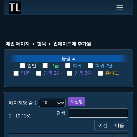
메인 페이지
항목
업데이트에 추가됨
등급
일반
고급
희귀
희귀 2단
영웅
영웅 2단
영웅 3단
유니크
재설정
페이지당 줄수
검색:
1 - 10 / 151
이전
다음