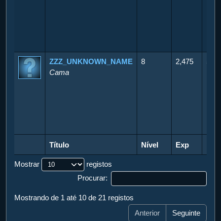
ZZZ_UNKNOWN_NAME
8
2,475
500
Cama
Título
Nível
Exp
Pon
Título
Nível
Exp
Pon
Mostrar
registos
Procurar:
Mostrando de 1 até 10 de 21 registos
Anterior
Seguinte