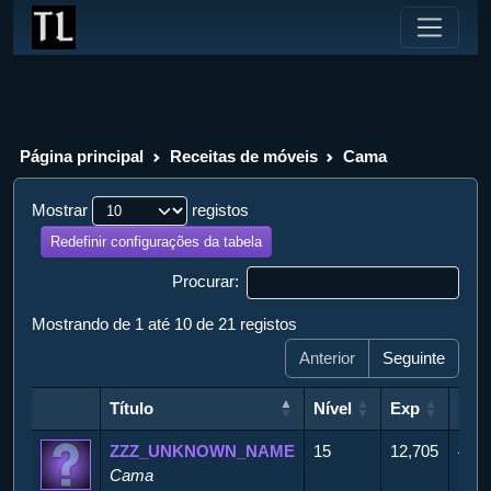
Página principal
Receitas de móveis
Cama
Mostrar
registos
Redefinir configurações da tabela
Procurar:
Mostrando de 1 até 10 de 21 registos
Anterior
Seguinte
Título
Nível
Exp
Pon
Título
Nível
Exp
Pon
ZZZ_UNKNOWN_NAME
15
12,705
450
Cama