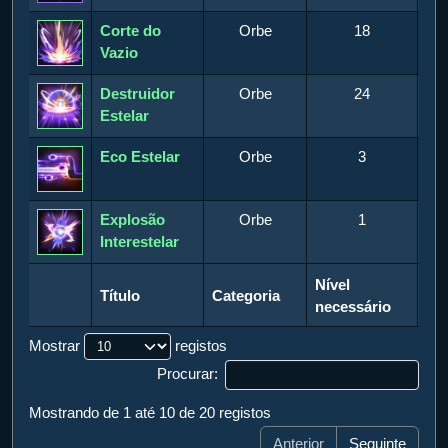
Corte do
Orbe
18
Hab
Vazio
Destruidor
Orbe
24
Hab
Estelar
Eco Estelar
Orbe
3
Ha
P
Explosão
Orbe
1
Hab
Interestelar
Título
Categoria
Nível
Ti
Nível
Título
Categoria
Ti
necessário
necessário
Mostrar
registos
Procurar:
Mostrando de 1 até 10 de 20 registos
Anterior
Seguinte