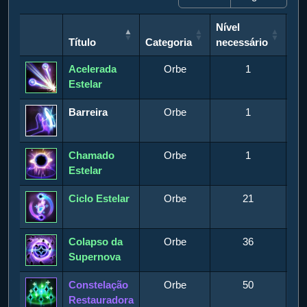
Nível
Título
Categoria
necessário
Ti
Título
Categoria
Nível
Ti
Acelerada
Orbe
1
Hab
necessário
Estelar
Barreira
Orbe
1
Hab
Es
Chamado
Orbe
1
Hab
Estelar
Ciclo Estelar
Orbe
21
Ha
P
Colapso da
Orbe
36
Hab
Supernova
Constelação
Orbe
50
Hab
Restauradora