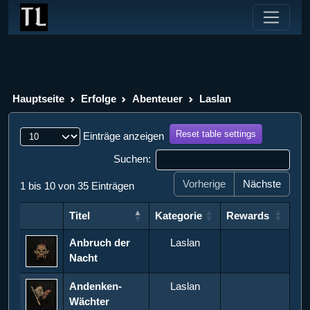
Hauptseite
Erfolge
Abenteuer
Laslan
Reset table settings
Einträge anzeigen
Suchen:
Vorherige
Nächste
1 bis 10 von 35 Einträgen
Titel
Kategorie
Rewards
Titel
Kategorie
Rewards
Anbruch der
Laslan
Nacht
Andenken-
Laslan
Wächter