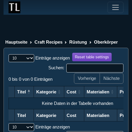
Hauptseite
Craft Recipes
Rüstung
Oberkörper
Reset table settings
Einträge anzeigen
Suchen:
Vorherige
Nächste
0 bis 0 von 0 Einträgen
Titel
Kategorie
Cost
Materialien
Produ
Titel
Kategorie
Cost
Materialien
Produ
Keine Daten in der Tabelle vorhanden
Titel
Kategorie
Cost
Materialien
Produ
Titel
Kategorie
Cost
Materialien
Produ
Einträge anzeigen