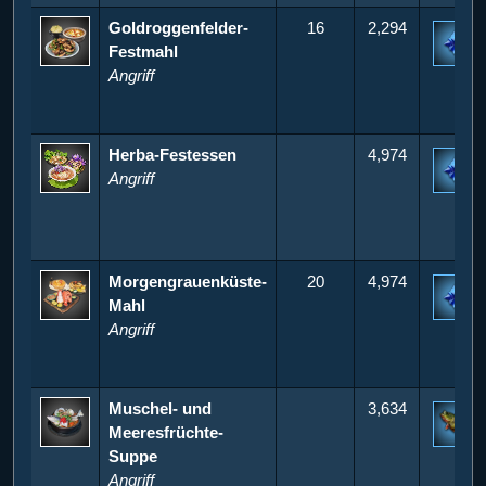
Goldroggenfelder-
16
2,294
Festmahl
5
Angriff
Herba-Festessen
4,974
Angriff
5
Morgengrauenküste-
20
4,974
Mahl
5
Angriff
Muschel- und
3,634
Meeresfrüchte-
1
Suppe
Angriff