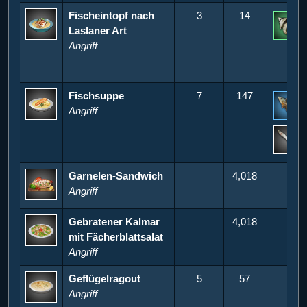
Fischeintopf nach
3
14
Laslaner Art
3
Angriff
Fischsuppe
7
147
Angriff
1
5
Garnelen-Sandwich
4,018
Angriff
Gebratener Kalmar
4,018
mit Fächerblattsalat
Angriff
Geflügelragout
5
57
Angriff