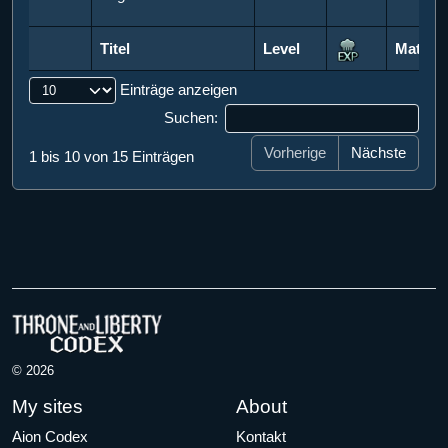
Titel
Level
Materia
Titel
Level
Materia
Einträge anzeigen
Suchen:
Vorherige
Nächste
1 bis 10 von 15 Einträgen
© 2026
My sites
About
Aion Codex
Kontakt