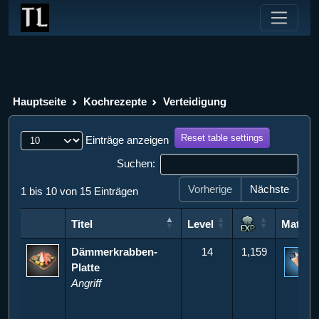
Hauptseite
Kochrezepte
Verteidigung
Reset table settings
Einträge anzeigen
Suchen:
Vorherige
Nächste
1 bis 10 von 15 Einträgen
Titel
Level
Materia
Titel
Level
Materia
Dämmerkrabben-
14
1,159
Platte
1
Angriff