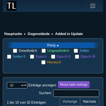
Hauptseite
Gegenstände
Added in Update
Rang
Gewöhnlich
Ungewöhnlich
Selten
Selten II
Episch
Episch II
Episch III
Heroisch
Reset table settings
Einträge anzeigen
Suchen:
Vorherige
Nächste
1 bis 10 von 32 Einträgen