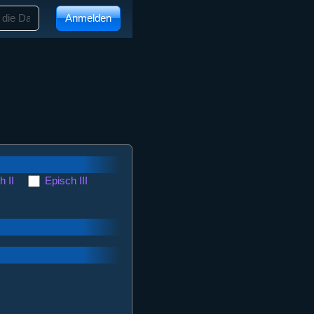
Anmelden
h II
Episch III