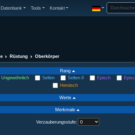
Datenbank
Tools
Kontakt
de
Rüstung
Oberkörper
Rang
Ungewöhnlich
Selten
Selten II
Episch
Episc
Heroisch
Werte
Merkmale
Verzauberungsstufe: