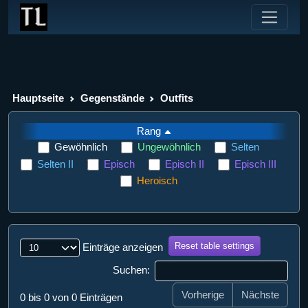
Hauptseite
Gegenstände
Outfits
Rang
Gewöhnlich
Ungewöhnlich
Selten
Selten II
Episch
Episch II
Episch III
Heroisch
Reset table settings
Einträge anzeigen
Suchen:
Vorherige
Nächste
0 bis 0 von 0 Einträgen