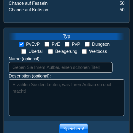
Chance auf Fesseln
50
Chance auf Kollision
50
Typ
PvEvP
PvE
PvP
Dungeon
Überfall
Belagerung
Weltboss
Name (optional):
Description (optional):
Speichern!