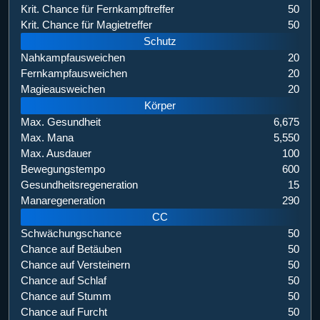
Krit. Chance für Fernkampftreffer
50
Krit. Chance für Magietreffer
50
Schutz
Nahkampfausweichen
20
Fernkampfausweichen
20
Magieausweichen
20
Körper
Max. Gesundheit
6,675
Max. Mana
5,550
Max. Ausdauer
100
Bewegungstempo
600
Gesundheitsregeneration
15
Manaregeneration
290
CC
Schwächungschance
50
Chance auf Betäuben
50
Chance auf Versteinern
50
Chance auf Schlaf
50
Chance auf Stumm
50
Chance auf Furcht
50