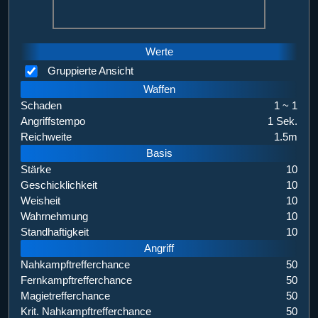
Werte
Gruppierte Ansicht
Waffen
Schaden
1 ~ 1
Angriffstempo
1 Sek.
Reichweite
1.5m
Basis
Stärke
10
Geschicklichkeit
10
Weisheit
10
Wahrnehmung
10
Standhaftigkeit
10
Angriff
Nahkampftrefferchance
50
Fernkampftrefferchance
50
Magietrefferchance
50
Krit. Nahkampftrefferchance
50