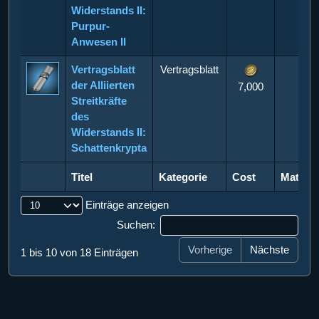
Widerstands II:
Purpur-
Anwesen II
Vertragsblatt
Vertragsblatt
der Alliierten
7,000
Streitkräfte
des
Widerstands II:
Schattenkrypta
Titel
Kategorie
Cost
Materia
Titel
Kategorie
Cost
Materia
Einträge anzeigen
Suchen:
Vorherige
Nächste
1 bis 10 von 18 Einträgen