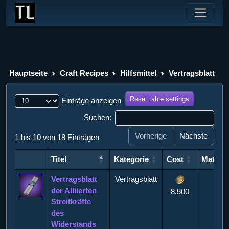
Hauptseite
Craft Recipes
Hilfsmittel
Vertragsblatt
Reset table settings
Einträge anzeigen
Suchen:
Vorherige
Nächste
1 bis 10 von 18 Einträgen
Titel
Kategorie
Cost
Materia
Titel
Kategorie
Cost
Materia
Vertragsblatt
Vertragsblatt
der Alliierten
8,500
Streitkräfte
des
Widerstands